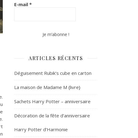
E-mail
*
ARTICLES RÉCENTS
Déguisement Rubik’s cube en carton
La maison de Madame M {livre}
e.
Sachets Harry Potter – anniversaire
du
de
Décoration de la fête d’anniversaire
e.
rt
Harry Potter d’Harmonie
on