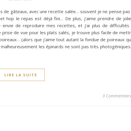
es de gâteaux, avec une recette salée… souvent je ne pense pas
t hop le repas est déjà fini… De plus, j’aime prendre de joli
envie de reproduire mes recettes, et j’ai plus de difficultés
 prise de vue pour les plats salés, je trouve plus facile de mett
poireaux… (alors que j’aime tout autant la fondue de poireaux q
is malheureusement les épinards ne sont pas très photogénique
LIRE LA SUITE
3 Commentair