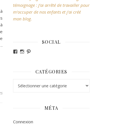
témoignage : J’ai arrêté de travailler pour
 à
m’occuper de nos enfants et j’ai créé
es
mon blog.
 à
re
ue
SOCIAL
s…
Voir le profil de revesdefripouilles sur Facebook
Voir le profil de claire_revesdefripouilles sur Ins
Voir le profil de revesdefripouilles sur Pintere
CATÉGORIES
Catégories
es
MÉTA
Connexion