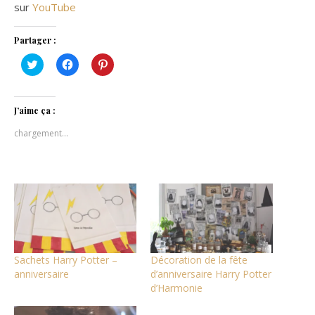
sur
YouTube
Partager :
Cliquez
Cliquez
Cliquez
pour
pour
pour
partager
partager
partager
sur
sur
sur
Twitter(ouvre
Facebook(ouvre
Pinterest(ouvre
dans
dans
dans
J’aime ça :
une
une
une
nouvelle
nouvelle
nouvelle
chargement…
fenêtre)
fenêtre)
fenêtre)
Sachets Harry Potter –
Décoration de la fête
anniversaire
d’anniversaire Harry Potter
d’Harmonie