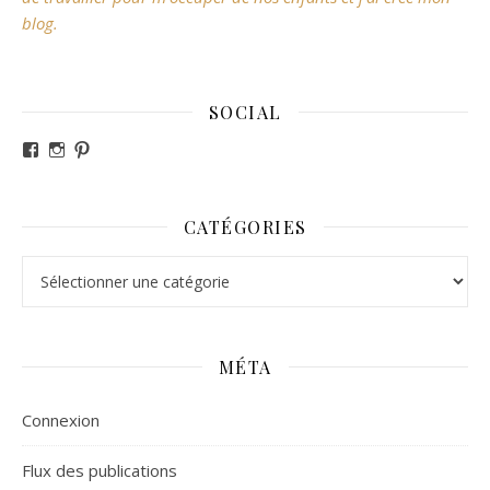
blog.
SOCIAL
Voir le profil de revesdefripouilles sur Facebook
Voir le profil de claire_revesdefripouilles sur Instag
Voir le profil de revesdefripouilles sur Pinterest
CATÉGORIES
Catégories
MÉTA
Connexion
Flux des publications