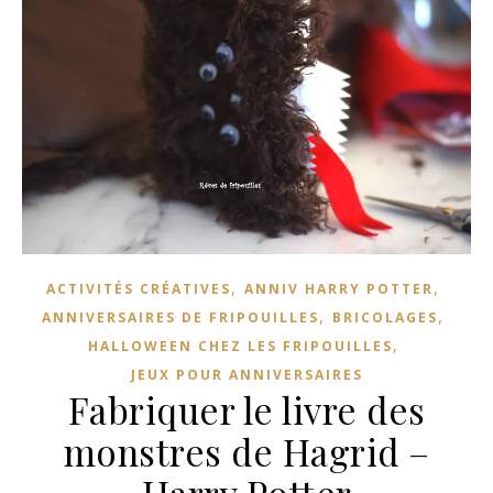
,
,
ACTIVITÉS CRÉATIVES
ANNIV HARRY POTTER
,
,
ANNIVERSAIRES DE FRIPOUILLES
BRICOLAGES
,
HALLOWEEN CHEZ LES FRIPOUILLES
JEUX POUR ANNIVERSAIRES
Fabriquer le livre des
monstres de Hagrid –
Harry Potter