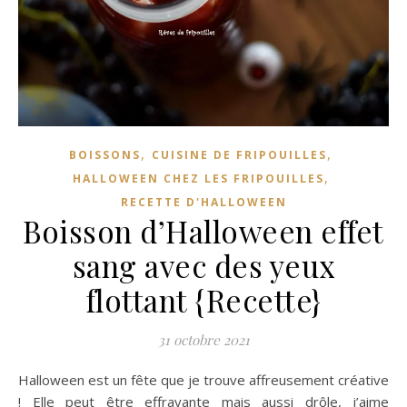
,
,
BOISSONS
CUISINE DE FRIPOUILLES
,
HALLOWEEN CHEZ LES FRIPOUILLES
RECETTE D'HALLOWEEN
Boisson d’Halloween effet
sang avec des yeux
flottant {Recette}
31 octobre 2021
Halloween est un fête que je trouve affreusement créative
! Elle peut être effrayante mais aussi drôle, j’aime