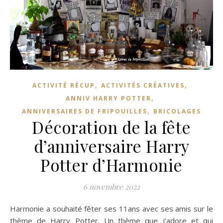
,
,
ACTIVITÉ RÉCUP
ACTIVITÉS CRÉATIVES
,
ANNIV HARRY POTTER
,
ANNIVERSAIRES DE FRIPOUILLES
BRICOLAGES
Décoration de la fête
d’anniversaire Harry
Potter d’Harmonie
6 novembre 2022
Harmonie a souhaité fêter ses 11ans avec ses amis sur le
thème de Harry Potter. Un thème que j’adore et qui