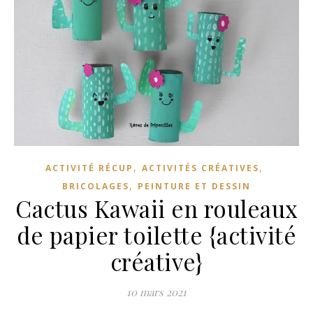
,
,
ACTIVITÉ RÉCUP
ACTIVITÉS CRÉATIVES
,
BRICOLAGES
PEINTURE ET DESSIN
Cactus Kawaii en rouleaux
de papier toilette {activité
créative}
10 mars 2021