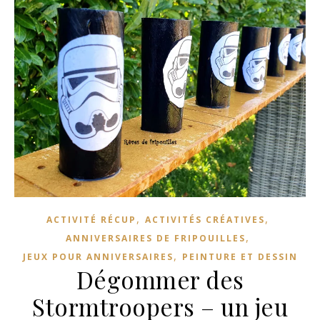
,
,
ACTIVITÉ RÉCUP
ACTIVITÉS CRÉATIVES
,
ANNIVERSAIRES DE FRIPOUILLES
,
JEUX POUR ANNIVERSAIRES
PEINTURE ET DESSIN
Dégommer des
Stormtroopers – un jeu