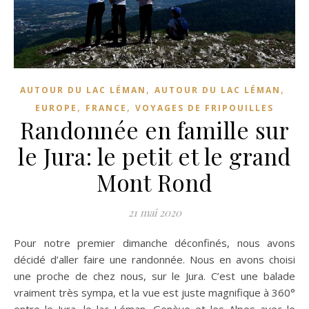
,
,
AUTOUR DU LAC LÉMAN
AUTOUR DU LAC LÉMAN
,
,
EUROPE
FRANCE
VOYAGES DE FRIPOUILLES
Randonnée en famille sur
le Jura: le petit et le grand
Mont Rond
21 mai 2020
Pour notre premier dimanche déconfinés, nous avons
décidé d’aller faire une randonnée. Nous en avons choisi
une proche de chez nous, sur le Jura. C’est une balade
vraiment très sympa, et la vue est juste magnifique à 360°
entre le Jura, le lac Léman, Genève et les Alpes avec le