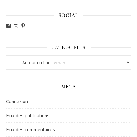
SOCIAL
Voir le profil de revesdefripouilles sur Facebook
Voir le profil de claire_revesdefripouilles sur Instag
Voir le profil de revesdefripouilles sur Pinterest
CATÉGORIES
Catégories
MÉTA
Connexion
Flux des publications
Flux des commentaires