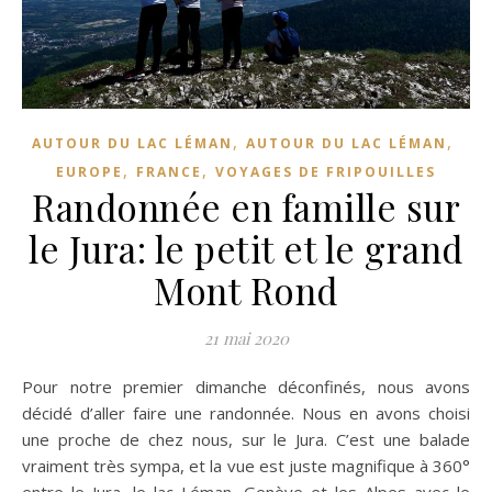
,
,
AUTOUR DU LAC LÉMAN
AUTOUR DU LAC LÉMAN
,
,
EUROPE
FRANCE
VOYAGES DE FRIPOUILLES
Randonnée en famille sur
le Jura: le petit et le grand
Mont Rond
21 mai 2020
Pour notre premier dimanche déconfinés, nous avons
décidé d’aller faire une randonnée. Nous en avons choisi
une proche de chez nous, sur le Jura. C’est une balade
vraiment très sympa, et la vue est juste magnifique à 360°
entre le Jura, le lac Léman, Genève et les Alpes avec le