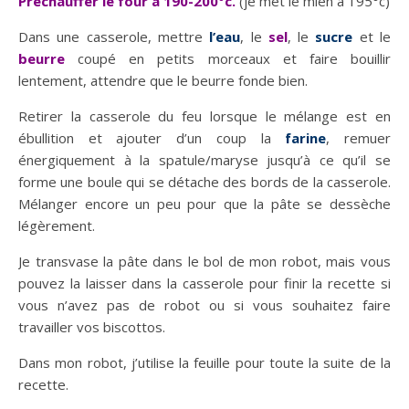
Préchauffer le four à 190-200°c.
(je met le mien à 195°c)
Dans une casserole, mettre
l’eau
, le
sel
, le
sucre
et le
beurre
coupé en petits morceaux et faire bouillir
lentement, attendre que le beurre fonde bien.
Retirer la casserole du feu lorsque le mélange est en
ébullition et ajouter d’un coup la
farine
, remuer
énergiquement à la spatule/maryse jusqu’à ce qu’il se
forme une boule qui se détache des bords de la casserole.
Mélanger encore un peu pour que la pâte se dessèche
légèrement.
Je transvase la pâte dans le bol de mon robot, mais vous
pouvez la laisser dans la casserole pour finir la recette si
vous n’avez pas de robot ou si vous souhaitez faire
travailler vos biscottos.
Dans mon robot, j’utilise la feuille pour toute la suite de la
recette.