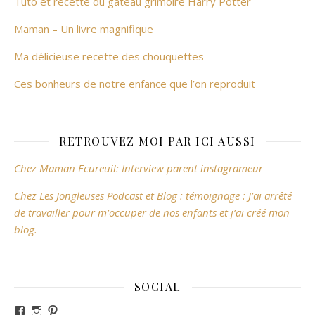
Tuto et recette du gâteau grimoire Harry Potter
Maman – Un livre magnifique
Ma délicieuse recette des chouquettes
Ces bonheurs de notre enfance que l’on reproduit
RETROUVEZ MOI PAR ICI AUSSI
Chez Maman Ecureuil: Interview parent instagrameur
Chez Les Jongleuses Podcast et Blog : témoignage : J’ai arrêté
de travailler pour m’occuper de nos enfants et j’ai créé mon
blog.
SOCIAL
Voir le profil de revesdefripouilles sur Facebook
Voir le profil de claire_revesdefripouilles sur Instag
Voir le profil de revesdefripouilles sur Pinterest