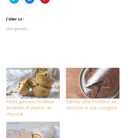
pour
pour
pour
partager
partager
partager
sur
sur
sur
Twitter(ouvre
Facebook(ouvre
Pinterest(ouvre
dans
dans
dans
J’aime ça :
une
une
une
nouvelle
nouvelle
nouvelle
chargement…
fenêtre)
fenêtre)
fenêtre)
Petits gâteaux moelleux
Gâteau ultra moelleux au
amandes et pépites de
chocolat et à la courgette
chocolat