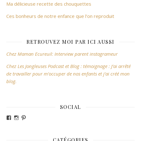
Ma délicieuse recette des chouquettes
Ces bonheurs de notre enfance que l’on reproduit
RETROUVEZ MOI PAR ICI AUSSI
Chez Maman Ecureuil: Interview parent instagrameur
Chez Les Jongleuses Podcast et Blog : témoignage : J’ai arrêté
de travailler pour m’occuper de nos enfants et j’ai créé mon
blog.
SOCIAL
Voir le profil de revesdefripouilles sur Facebook
Voir le profil de claire_revesdefripouilles sur Instag
Voir le profil de revesdefripouilles sur Pinterest
CATÉGORIES