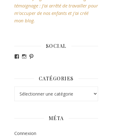
témoignage : J’ai arrêté de travailler pour
m’occuper de nos enfants et j’ai créé
mon blog.
SOCIAL
Voir le profil de revesdefripouilles sur Facebook
Voir le profil de claire_revesdefripouilles sur Ins
Voir le profil de revesdefripouilles sur Pintere
CATÉGORIES
Catégories
MÉTA
Connexion