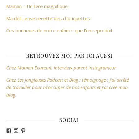
Maman – Un livre magnifique
Ma délicieuse recette des chouquettes
Ces bonheurs de notre enfance que l’on reproduit
RETROUVEZ MOI PAR ICI AUSSI
Chez Maman Ecureuil: Interview parent instagrameur
Chez Les Jongleuses Podcast et Blog : témoignage : J’ai arrêté
de travailler pour m’occuper de nos enfants et j’ai créé mon
blog.
SOCIAL
Voir le profil de revesdefripouilles sur Facebook
Voir le profil de claire_revesdefripouilles sur Instag
Voir le profil de revesdefripouilles sur Pinterest