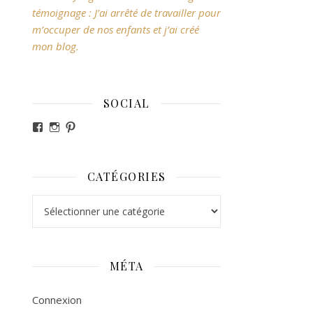
témoignage : J’ai arrêté de travailler pour
m’occuper de nos enfants et j’ai créé
mon blog.
SOCIAL
Voir le profil de revesdefripouilles sur Facebook
Voir le profil de claire_revesdefripouilles sur Ins
Voir le profil de revesdefripouilles sur Pintere
CATÉGORIES
Catégories
MÉTA
Connexion