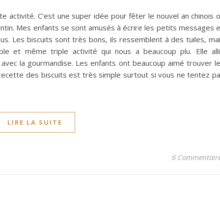
e activité. C’est une super idée pour fêter le nouvel an chinois 
alentin. Mes enfants se sont amusés à écrire les petits messages 
s. Les biscuits sont très bons, ils ressemblent à des tuiles, ma
ble et même triple activité qui nous a beaucoup plu. Elle all
cture avec la gourmandise. Les enfants ont beaucoup aimé trouver l
 recette des biscuits est très simple surtout si vous ne tentez p
LIRE LA SUITE
6 Commentair