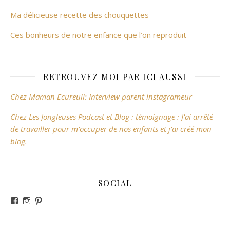
Ma délicieuse recette des chouquettes
Ces bonheurs de notre enfance que l’on reproduit
RETROUVEZ MOI PAR ICI AUSSI
Chez Maman Ecureuil: Interview parent instagrameur
Chez Les Jongleuses Podcast et Blog : témoignage : J’ai arrêté
de travailler pour m’occuper de nos enfants et j’ai créé mon
blog.
SOCIAL
Voir le profil de revesdefripouilles sur Facebook
Voir le profil de claire_revesdefripouilles sur Instag
Voir le profil de revesdefripouilles sur Pinterest