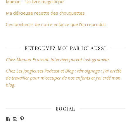
Maman – Un livre magnifique
Ma délicieuse recette des chouquettes
Ces bonheurs de notre enfance que l’on reproduit
RETROUVEZ MOI PAR ICI AUSSI
Chez Maman Ecureuil: Interview parent instagrameur
Chez Les Jongleuses Podcast et Blog : témoignage : J’ai arrêté
de travailler pour m’occuper de nos enfants et j’ai créé mon
blog.
SOCIAL
Voir le profil de revesdefripouilles sur Facebook
Voir le profil de claire_revesdefripouilles sur Instag
Voir le profil de revesdefripouilles sur Pinterest