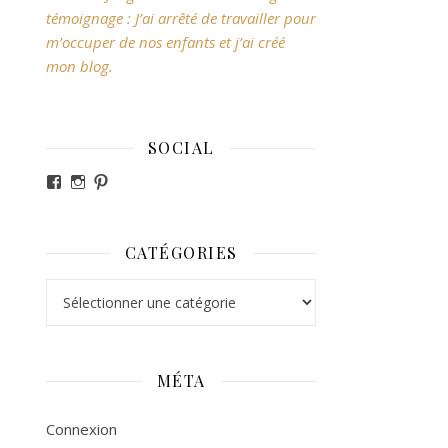
témoignage : J’ai arrêté de travailler pour
m’occuper de nos enfants et j’ai créé
mon blog.
SOCIAL
Voir le profil de revesdefripouilles sur Facebook
Voir le profil de claire_revesdefripouilles sur Ins
Voir le profil de revesdefripouilles sur Pintere
CATÉGORIES
Catégories
MÉTA
Connexion