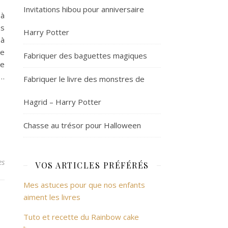
Invitations hibou pour anniversaire
 à
es
Harry Potter
 à
re
Fabriquer des baguettes magiques
ue
s…
Fabriquer le livre des monstres de
Hagrid – Harry Potter
Chasse au trésor pour Halloween
es
VOS ARTICLES PRÉFÉRÉS
Mes astuces pour que nos enfants
aiment les livres
Tuto et recette du Rainbow cake