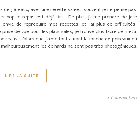
es de gâteaux, avec une recette salée… souvent je ne pense pas
t hop le repas est déjà fini… De plus, j’aime prendre de joli
envie de reproduire mes recettes, et j’ai plus de difficultés
 prise de vue pour les plats salés, je trouve plus facile de mett
poireaux… (alors que j’aime tout autant la fondue de poireaux q
is malheureusement les épinards ne sont pas très photogénique
LIRE LA SUITE
3 Commentair