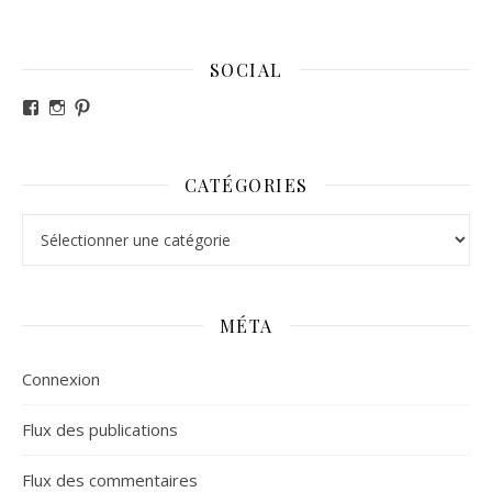
SOCIAL
Voir le profil de revesdefripouilles sur Facebook
Voir le profil de claire_revesdefripouilles sur Instag
Voir le profil de revesdefripouilles sur Pinterest
CATÉGORIES
Catégories
MÉTA
Connexion
Flux des publications
Flux des commentaires