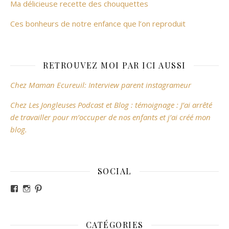
Ma délicieuse recette des chouquettes
Ces bonheurs de notre enfance que l’on reproduit
RETROUVEZ MOI PAR ICI AUSSI
Chez Maman Ecureuil: Interview parent instagrameur
Chez Les Jongleuses Podcast et Blog : témoignage : J’ai arrêté
de travailler pour m’occuper de nos enfants et j’ai créé mon
blog.
SOCIAL
Voir le profil de revesdefripouilles sur Facebook
Voir le profil de claire_revesdefripouilles sur Instag
Voir le profil de revesdefripouilles sur Pinterest
CATÉGORIES