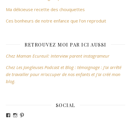
Ma délicieuse recette des chouquettes
Ces bonheurs de notre enfance que l’on reproduit
RETROUVEZ MOI PAR ICI AUSSI
Chez Maman Ecureuil: Interview parent instagrameur
Chez Les Jongleuses Podcast et Blog : témoignage : J’ai arrêté
de travailler pour m’occuper de nos enfants et j’ai créé mon
blog.
SOCIAL
Voir le profil de revesdefripouilles sur Facebook
Voir le profil de claire_revesdefripouilles sur Instag
Voir le profil de revesdefripouilles sur Pinterest