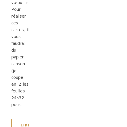
vœux ».
Pour
réaliser
ces
cartes, il
vous
faudra: –
du
papier
canson
(je
coupe
en 2 les
feuilles
24×32
pour…
LIRE