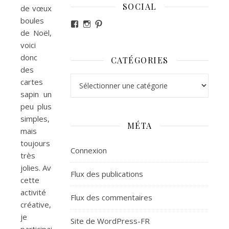
SOCIAL
de vœux
boules
Voir le profil de revesdefripouilles sur 
Voir le profil de claire_revesdefripou
Voir le profil de revesdefripouille
de Noël,
voici
donc
CATÉGORIES
des
Catégories
cartes
sapin un
peu plus
simples,
MÉTA
mais
toujours
Connexion
très
jolies. Avec
Flux des publications
cette
activité
Flux des commentaires
créative,
je
Site de WordPress-FR
participais