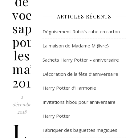
de
voeux
ARTICLES RÉCENTS
sapins
Déguisement Rubik’s cube en carton
pour
La maison de Madame M {livre}
les
Sachets Harry Potter – anniversaire
maîtresses
Décoration de la fête d’anniversaire
2017
Harry Potter d’Harmonie
2
Invitations hibou pour anniversaire
décembre
2018
Harry Potter
L
Fabriquer des baguettes magiques