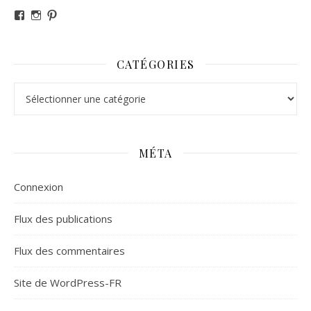
Voir le profil de revesdefripouilles sur Facebook
Voir le profil de claire_revesdefripouilles sur Instag
Voir le profil de revesdefripouilles sur Pinterest
CATÉGORIES
Catégories
MÉTA
Connexion
Flux des publications
Flux des commentaires
Site de WordPress-FR