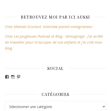
RETROUVEZ MOI PAR ICI AUSSI
Chez Maman Ecureuil: Interview parent instagrameur
Chez Les Jongleuses Podcast et Blog : témoignage : J’ai arrêté
de travailler pour m’occuper de nos enfants et j’ai créé mon
blog.
SOCIAL
Voir le profil de revesdefripouilles sur Facebook
Voir le profil de claire_revesdefripouilles sur Instag
Voir le profil de revesdefripouilles sur Pinterest
CATÉGORIES
Catégories