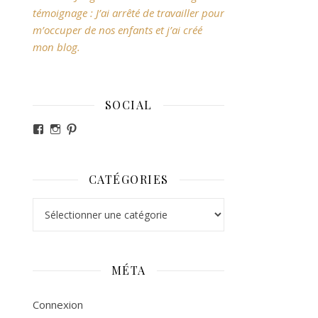
témoignage : J’ai arrêté de travailler pour
m’occuper de nos enfants et j’ai créé
mon blog.
SOCIAL
Voir le profil de revesdefripouilles sur Facebook
Voir le profil de claire_revesdefripouilles sur Ins
Voir le profil de revesdefripouilles sur Pintere
CATÉGORIES
Catégories
MÉTA
Connexion