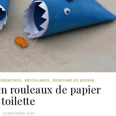
,
,
 CRÉATIVES
BRICOLAGES
PEINTURE ET DESSIN
en rouleaux de papier
toilette
23 novembre 2020