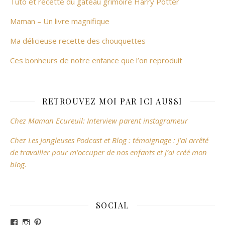
Tuto et recette du gâteau grimoire Harry Potter
Maman – Un livre magnifique
Ma délicieuse recette des chouquettes
Ces bonheurs de notre enfance que l’on reproduit
RETROUVEZ MOI PAR ICI AUSSI
Chez Maman Ecureuil: Interview parent instagrameur
Chez Les Jongleuses Podcast et Blog : témoignage : J’ai arrêté
de travailler pour m’occuper de nos enfants et j’ai créé mon
blog.
SOCIAL
Voir le profil de revesdefripouilles sur Facebook
Voir le profil de claire_revesdefripouilles sur Instag
Voir le profil de revesdefripouilles sur Pinterest