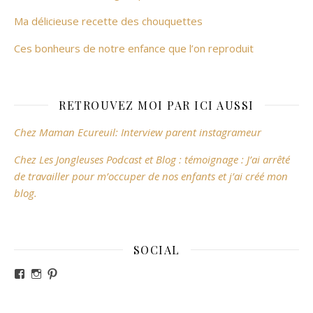
Ma délicieuse recette des chouquettes
Ces bonheurs de notre enfance que l’on reproduit
RETROUVEZ MOI PAR ICI AUSSI
Chez Maman Ecureuil: Interview parent instagrameur
Chez Les Jongleuses Podcast et Blog : témoignage : J’ai arrêté
de travailler pour m’occuper de nos enfants et j’ai créé mon
blog.
SOCIAL
Voir le profil de revesdefripouilles sur Facebook
Voir le profil de claire_revesdefripouilles sur Instag
Voir le profil de revesdefripouilles sur Pinterest