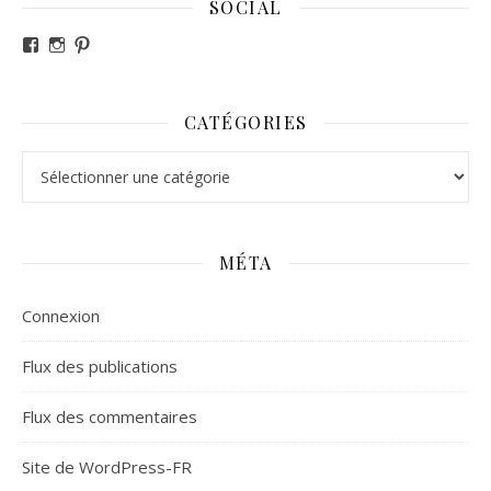
SOCIAL
Voir le profil de revesdefripouilles sur Facebook
Voir le profil de claire_revesdefripouilles sur Instag
Voir le profil de revesdefripouilles sur Pinterest
CATÉGORIES
Catégories
MÉTA
Connexion
Flux des publications
Flux des commentaires
Site de WordPress-FR