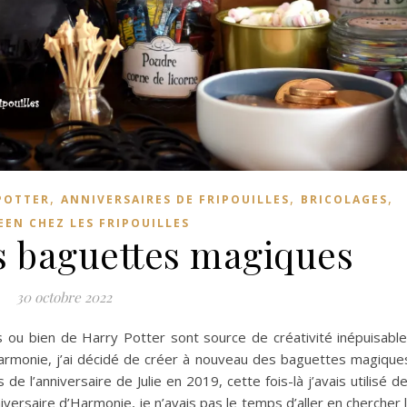
,
,
,
POTTER
ANNIVERSAIRES DE FRIPOUILLES
BRICOLAGES
EN CHEZ LES FRIPOUILLES
s baguettes magiques
30 octobre 2022
 ou bien de Harry Potter sont source de créativité inépuisable
Harmonie, j’ai décidé de créer à nouveau des baguettes magique
rs de l’anniversaire de Julie en 2019, cette fois-là j’avais utilisé d
iversaire d’Harmonie, je n’avais pas le temps d’aller en chercher 