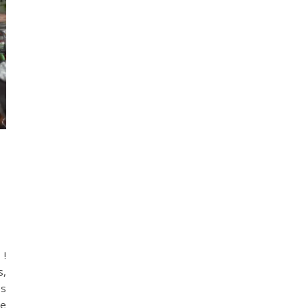
 !
s,
es
le