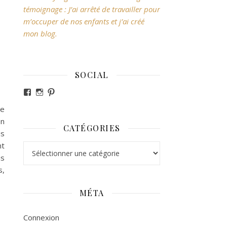
,
témoignage : J’ai arrêté de travailler pour
m’occuper de nos enfants et j’ai créé
mon blog.
SOCIAL
Voir le profil de revesdefripouilles sur Facebook
Voir le profil de claire_revesdefripouilles sur Ins
Voir le profil de revesdefripouilles sur Pintere
ue
on
CATÉGORIES
is
nt
Catégories
is
s,
MÉTA
Connexion