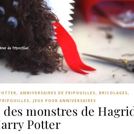
,
,
,
POTTER
ANNIVERSAIRES DE FRIPOUILLES
BRICOLAGES
,
FRIPOUILLES
JEUX POUR ANNIVERSAIRES
re des monstres de Hagri
arry Potter