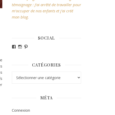
témoignage : J’ai arrêté de travailler pour
m’occuper de nos enfants et j’ai créé
mon blog.
SOCIAL
Voir le profil de revesdefripouilles sur Facebook
Voir le profil de claire_revesdefripouilles sur Ins
Voir le profil de revesdefripouilles sur Pintere
De
CATÉGORIES
us
es
Catégories
fs
er
MÉTA
Connexion