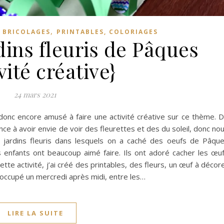
,
,
BRICOLAGES
PRINTABLES, COLORIAGES
dins fleuris de Pâques
vité créative}
24 mars 2021
donc encore amusé à faire une activité créative sur ce thème. 
ce à avoir envie de voir des fleurettes et des du soleil, donc no
ts jardins fleuris dans lesquels on a caché des oeufs de Pâqu
s enfants ont beaucoup aimé faire. Ils ont adoré cacher les œu
tte activité, j’ai créé des printables, des fleurs, un œuf à décor
n occupé un mercredi après midi, entre les…
LIRE LA SUITE