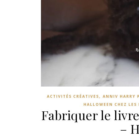
,
ACTIVITÉS CRÉATIVES
ANNIV HARRY 
HALLOWEEN CHEZ LES 
Fabriquer le liv
– H