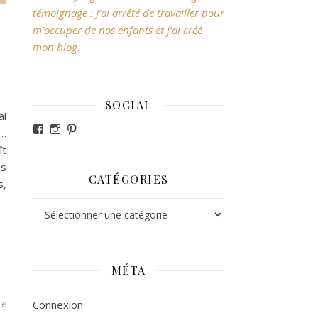
témoignage : J’ai arrêté de travailler pour
m’occuper de nos enfants et j’ai créé
mon blog.
SOCIAL
ai
Voir le profil de revesdefripouilles sur Facebook
Voir le profil de claire_revesdefripouilles sur Ins
Voir le profil de revesdefripouilles sur Pintere
!…
ît
es
CATÉGORIES
s,
Catégories
MÉTA
re
Connexion