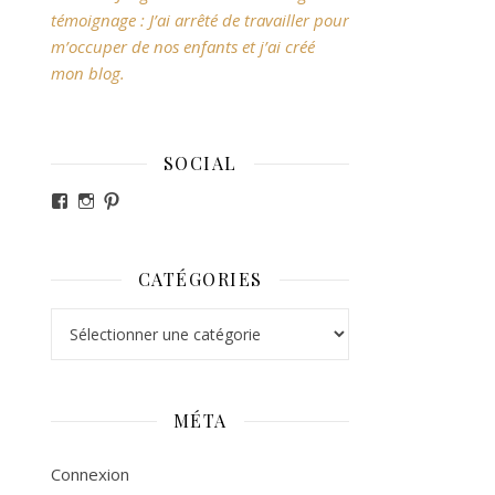
témoignage : J’ai arrêté de travailler pour
m’occuper de nos enfants et j’ai créé
mon blog.
SOCIAL
Voir le profil de revesdefripouilles sur Facebook
Voir le profil de claire_revesdefripouilles sur Ins
Voir le profil de revesdefripouilles sur Pintere
CATÉGORIES
Catégories
MÉTA
Connexion