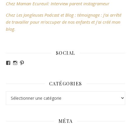
Chez Maman Ecureuil: Interview parent instagrameur
Chez Les Jongleuses Podcast et Blog : témoignage : J’ai arrêté
de travailler pour m’occuper de nos enfants et j’ai créé mon
blog.
SOCIAL
Voir le profil de revesdefripouilles sur Facebook
Voir le profil de claire_revesdefripouilles sur Instag
Voir le profil de revesdefripouilles sur Pinterest
CATÉGORIES
Catégories
MÉTA