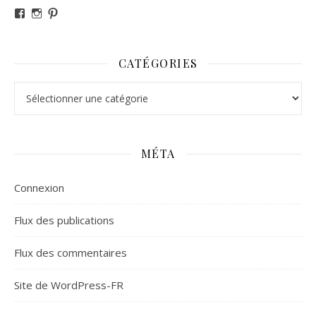
Voir le profil de revesdefripouilles sur Facebook
Voir le profil de claire_revesdefripouilles sur Instag
Voir le profil de revesdefripouilles sur Pinterest
CATÉGORIES
Catégories
MÉTA
Connexion
Flux des publications
Flux des commentaires
Site de WordPress-FR