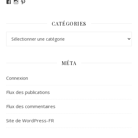
Voir le profil de revesdefripouilles sur Facebook
Voir le profil de claire_revesdefripouilles sur Instag
Voir le profil de revesdefripouilles sur Pinterest
CATÉGORIES
Catégories
MÉTA
Connexion
Flux des publications
Flux des commentaires
Site de WordPress-FR