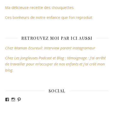
Ma délicieuse recette des chouquettes
Ces bonheurs de notre enfance que l’on reproduit
RETROUVEZ MOI PAR ICI AUSSI
Chez Maman Ecureuil: Interview parent instagrameur
Chez Les Jongleuses Podcast et Blog : témoignage : J’ai arrêté
de travailler pour m’occuper de nos enfants et j’ai créé mon
blog.
SOCIAL
Voir le profil de revesdefripouilles sur Facebook
Voir le profil de claire_revesdefripouilles sur Instag
Voir le profil de revesdefripouilles sur Pinterest