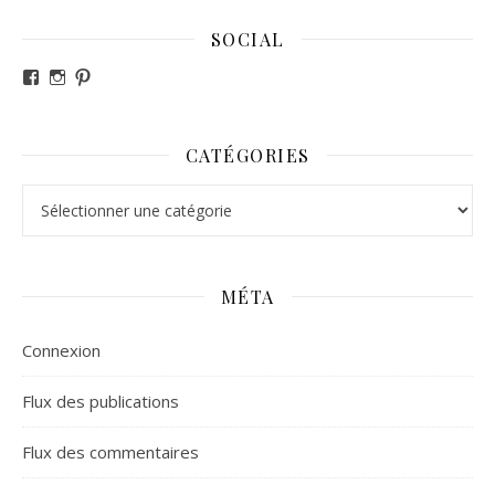
SOCIAL
Voir le profil de revesdefripouilles sur Facebook
Voir le profil de claire_revesdefripouilles sur Instag
Voir le profil de revesdefripouilles sur Pinterest
CATÉGORIES
Catégories
MÉTA
Connexion
Flux des publications
Flux des commentaires