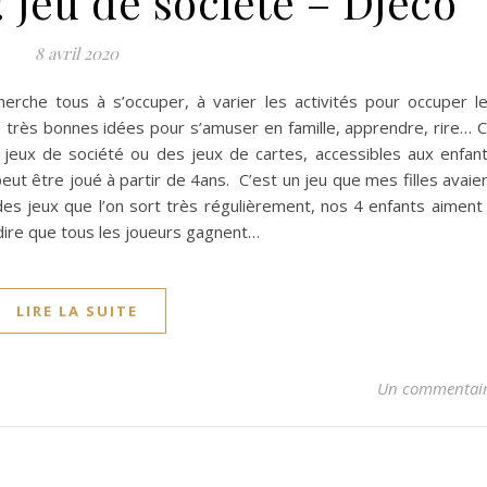
 jeu de société – Djeco
8 avril 2020
rche tous à s’occuper, à varier les activités pour occuper l
e très bonnes idées pour s’amuser en famille, apprendre, rire… 
es jeux de société ou des jeux de cartes, accessibles aux enfan
peut être joué à partir de 4ans. C’est un jeu que mes filles avaie
 des jeux que l’on sort très régulièrement, nos 4 enfants aiment
t dire que tous les joueurs gagnent…
LIRE LA SUITE
Un commentai