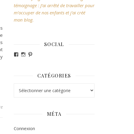
témoignage : J’ai arrêté de travailler pour
m’occuper de nos enfants et j’ai créé
mon blog.
es
Ce
ts
SOCIAL
nt
Voir le profil de revesdefripouilles sur Facebook
Voir le profil de claire_revesdefripouilles sur Ins
Voir le profil de revesdefripouilles sur Pintere
 y
CATÉGORIES
Catégories
re
MÉTA
Connexion