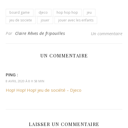
board game
djeco
hop hop hop
jeu
jeu de societe
jouer
jouer avec les enfants
Par
Claire Rêves de fripouilles
Un commentaire
UN COMMENTAIRE
PING :
8 AVRIL 2020 À 8 H 58 MIN
Hop! Hop! Hop! jeu de société – Djeco
LAISSER UN COMMENTAIRE