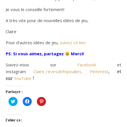
Je vous le conseille fortement!
A très vite pour de nouvelles idées de jeu,
Claire
Pour d’autres idées de jeu,
suivez ce lien.
PS: Si vous aimez, partagez
Merci!
Suivez-nous sur
Facebook
et
, et
Instagram
Claire_revesdefripouilles,
Pinterest
sur
!
YouTube
Partager :
Cliquez
Cliquez
Cliquez
pour
pour
pour
partager
partager
partager
sur
sur
sur
Twitter(ouvre
Facebook(ouvre
Pinterest(ouvre
dans
dans
dans
J’aime ça :
une
une
une
nouvelle
nouvelle
nouvelle