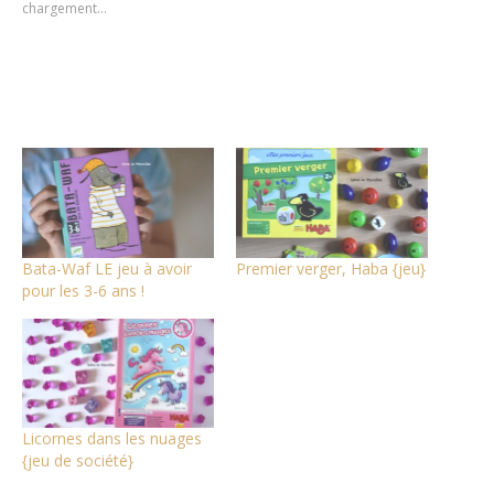
chargement…
fenêtre)
fenêtre)
fenêtre)
Bata-Waf LE jeu à avoir
Premier verger, Haba {jeu}
pour les 3-6 ans !
Licornes dans les nuages
{jeu de société}