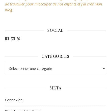
de travailler pour m’occuper de nos enfants et j’ai créé mon
blog.
SOCIAL
Voir le profil de revesdefripouilles sur Facebook
Voir le profil de claire_revesdefripouilles sur Instag
Voir le profil de revesdefripouilles sur Pinterest
CATÉGORIES
Catégories
MÉTA
Connexion