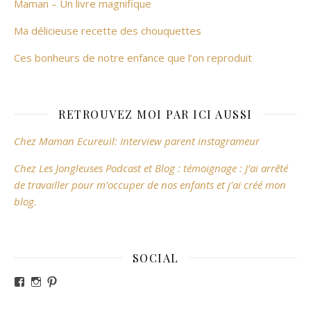
Maman – Un livre magnifique
Ma délicieuse recette des chouquettes
Ces bonheurs de notre enfance que l’on reproduit
RETROUVEZ MOI PAR ICI AUSSI
Chez Maman Ecureuil: Interview parent instagrameur
Chez Les Jongleuses Podcast et Blog : témoignage : J’ai arrêté
de travailler pour m’occuper de nos enfants et j’ai créé mon
blog.
SOCIAL
Voir le profil de revesdefripouilles sur Facebook
Voir le profil de claire_revesdefripouilles sur Instag
Voir le profil de revesdefripouilles sur Pinterest