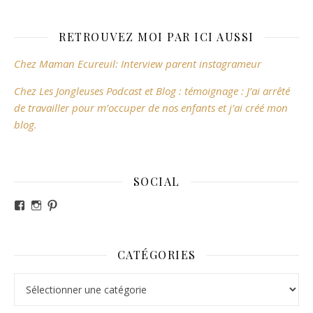
RETROUVEZ MOI PAR ICI AUSSI
Chez Maman Ecureuil: Interview parent instagrameur
Chez Les Jongleuses Podcast et Blog : témoignage : J’ai arrêté
de travailler pour m’occuper de nos enfants et j’ai créé mon
blog.
SOCIAL
Voir le profil de revesdefripouilles sur Facebook
Voir le profil de claire_revesdefripouilles sur Instag
Voir le profil de revesdefripouilles sur Pinterest
CATÉGORIES
Catégories