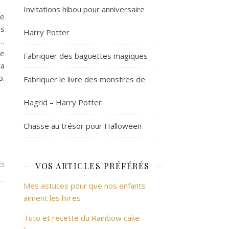
Invitations hibou pour anniversaire
ie
os
Harry Potter
l…
de
Fabriquer des baguettes magiques
ca
p.
Fabriquer le livre des monstres de
Hagrid – Harry Potter
Chasse au trésor pour Halloween
es
VOS ARTICLES PRÉFÉRÉS
Mes astuces pour que nos enfants
aiment les livres
Tuto et recette du Rainbow cake