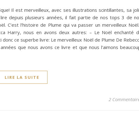
e! Il est merveilleux, avec ses illustrations scintillantes, sa jol
lire depuis plusieurs années, il fait partie de nos tops 3 de n
ël. C’est l’histoire de Plume qui va passer un merveilleux Noë
ca Harry, nous en avons deux autres: – Le Noël enchanté 
ci donc ce superbe livre: Le merveilleux Noël de Plume De Rebec
s années que nous avons ce livre et que nous l’aimons beaucou
LIRE LA SUITE
2 Commentair