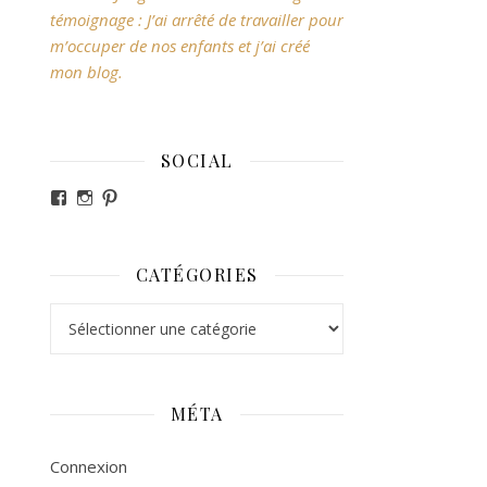
témoignage : J’ai arrêté de travailler pour
m’occuper de nos enfants et j’ai créé
mon blog.
SOCIAL
Voir le profil de revesdefripouilles sur Facebook
Voir le profil de claire_revesdefripouilles sur Ins
Voir le profil de revesdefripouilles sur Pintere
CATÉGORIES
Catégories
MÉTA
Connexion