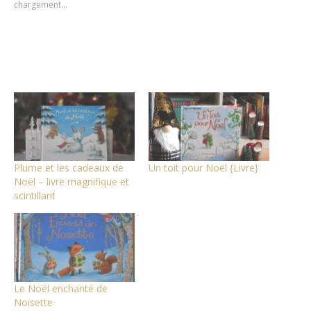
chargement…
fenêtre)
fenêtre)
fenêtre)
Plume et les cadeaux de
Un toit pour Noël {Livre}
Noël – livre magnifique et
scintillant
Le Noël enchanté de
Noisette