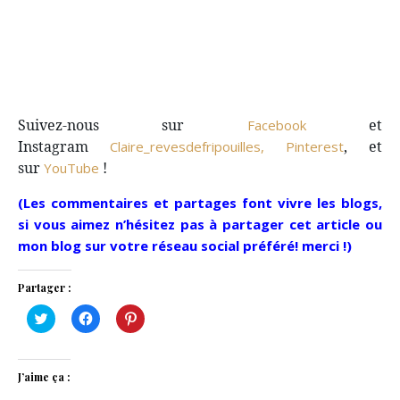
Suivez-nous sur
et
Facebook
Instagram
, et
Claire_revesdefripouilles,
Pinterest
sur
!
YouTube
(Les commentaires et partages font vivre les blogs,
si vous aimez n’hésitez pas à partager cet article ou
mon blog sur votre réseau social préféré! merci !)
Partager :
Cliquez
Cliquez
Cliquez
pour
pour
pour
partager
partager
partager
sur
sur
sur
Twitter(ouvre
Facebook(ouvre
Pinterest(ouvre
dans
dans
dans
J’aime ça :
une
une
une
nouvelle
nouvelle
nouvelle