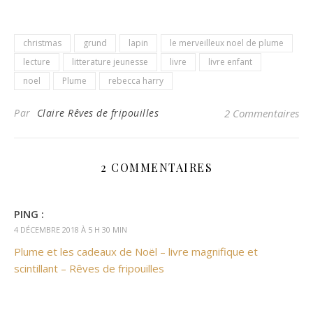
christmas
grund
lapin
le merveilleux noel de plume
lecture
litterature jeunesse
livre
livre enfant
noel
Plume
rebecca harry
Par
Claire Rêves de fripouilles
2 Commentaires
2 COMMENTAIRES
PING :
4 DÉCEMBRE 2018 À 5 H 30 MIN
Plume et les cadeaux de Noël – livre magnifique et
scintillant – Rêves de fripouilles