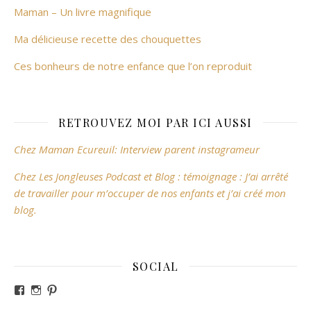
Maman – Un livre magnifique
Ma délicieuse recette des chouquettes
Ces bonheurs de notre enfance que l’on reproduit
RETROUVEZ MOI PAR ICI AUSSI
Chez Maman Ecureuil: Interview parent instagrameur
Chez Les Jongleuses Podcast et Blog : témoignage : J’ai arrêté
de travailler pour m’occuper de nos enfants et j’ai créé mon
blog.
SOCIAL
Voir le profil de revesdefripouilles sur Facebook
Voir le profil de claire_revesdefripouilles sur Instag
Voir le profil de revesdefripouilles sur Pinterest