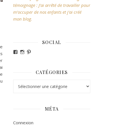
témoignage : J’ai arrêté de travailler pour
m’occuper de nos enfants et j’ai créé
mon blog.
SOCIAL
re
Voir le profil de revesdefripouilles sur Facebook
Voir le profil de claire_revesdefripouilles sur Ins
Voir le profil de revesdefripouilles sur Pintere
ls
er
ai
CATÉGORIES
ue
au
Catégories
MÉTA
Connexion