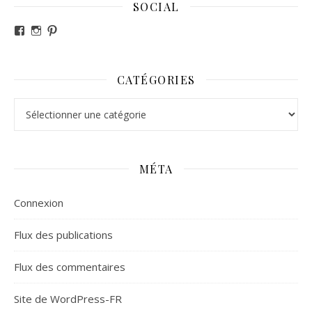
SOCIAL
Voir le profil de revesdefripouilles sur Facebook
Voir le profil de claire_revesdefripouilles sur Instag
Voir le profil de revesdefripouilles sur Pinterest
CATÉGORIES
Catégories
MÉTA
Connexion
Flux des publications
Flux des commentaires
Site de WordPress-FR