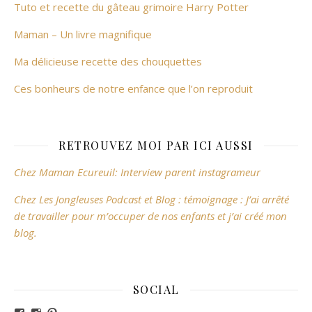
Tuto et recette du gâteau grimoire Harry Potter
Maman – Un livre magnifique
Ma délicieuse recette des chouquettes
Ces bonheurs de notre enfance que l’on reproduit
RETROUVEZ MOI PAR ICI AUSSI
Chez Maman Ecureuil: Interview parent instagrameur
Chez Les Jongleuses Podcast et Blog : témoignage : J’ai arrêté
de travailler pour m’occuper de nos enfants et j’ai créé mon
blog.
SOCIAL
Voir le profil de revesdefripouilles sur Facebook
Voir le profil de claire_revesdefripouilles sur Instag
Voir le profil de revesdefripouilles sur Pinterest