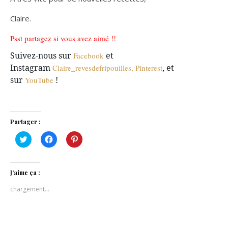
Claire.
Psst partagez si vous avez aimé !!
Suivez-nous sur
et
Facebook
Instagram
, et
Claire_revesdefripouilles,
Pinterest
sur
!
YouTube
Partager :
Cliquez
Cliquez
Cliquez
pour
pour
pour
partager
partager
partager
sur
sur
sur
Twitter(ouvre
Facebook(ouvre
Pinterest(ouvre
dans
dans
dans
J’aime ça :
une
une
une
nouvelle
nouvelle
nouvelle
chargement…
fenêtre)
fenêtre)
fenêtre)