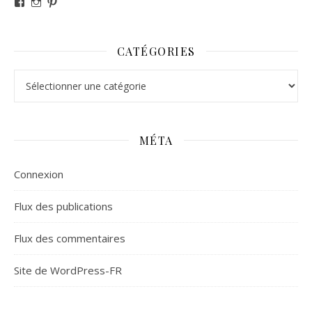
Voir le profil de revesdefripouilles sur Facebook
Voir le profil de claire_revesdefripouilles sur Instag
Voir le profil de revesdefripouilles sur Pinterest
CATÉGORIES
Catégories
MÉTA
Connexion
Flux des publications
Flux des commentaires
Site de WordPress-FR