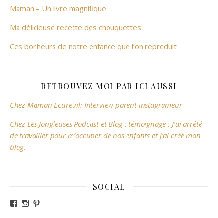
Maman – Un livre magnifique
Ma délicieuse recette des chouquettes
Ces bonheurs de notre enfance que l’on reproduit
RETROUVEZ MOI PAR ICI AUSSI
Chez Maman Ecureuil: Interview parent instagrameur
Chez Les Jongleuses Podcast et Blog : témoignage : J’ai arrêté
de travailler pour m’occuper de nos enfants et j’ai créé mon
blog.
SOCIAL
Voir le profil de revesdefripouilles sur Facebook
Voir le profil de claire_revesdefripouilles sur Instag
Voir le profil de revesdefripouilles sur Pinterest