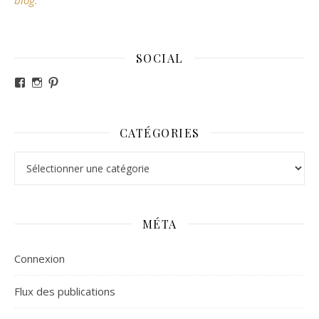
SOCIAL
Voir le profil de revesdefripouilles sur Facebook
Voir le profil de claire_revesdefripouilles sur Instag
Voir le profil de revesdefripouilles sur Pinterest
CATÉGORIES
Catégories
MÉTA
Connexion
Flux des publications