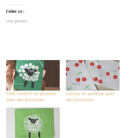
sur
sur
sur
Twitter(ouvre
Facebook(ouvre
Pinterest(ouvre
dans
dans
dans
J’aime ça :
une
une
une
nouvelle
nouvelle
nouvelle
chargement…
fenêtre)
fenêtre)
fenêtre)
Petit mouton en peinture
Cerises en peinture avec
avec des bouchons
des bouchons