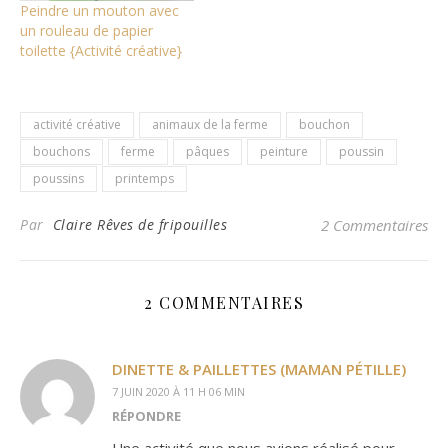
Peindre un mouton avec
un rouleau de papier
toilette {Activité créative}
activité créative
animaux de la ferme
bouchon
bouchons
ferme
pâques
peinture
poussin
poussins
printemps
Par
Claire Rêves de fripouilles
2 Commentaires
2 COMMENTAIRES
DINETTE & PAILLETTES (MAMAN PÉTILLE)
7 JUIN 2020 À 11 H 06 MIN
RÉPONDRE
Une activité que nous avions réalisé pour