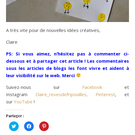
A très vite pour de nouvelles idées créatives,
Claire
PS: Si vous aimez, n’hésitez pas à commenter ci-
dessous et à partager cet article ! Les commentaires
sous les articles de blogs les font vivre et aident à
leur visibilité sur le web. Merci
Suivez-nous sur
Facebook
et
Instagram
Claire_revesdefripouilles,
Pinterest
, et
sur
YouTube
!
Partager :
Cliquez
Cliquez
Cliquez
pour
pour
pour
partager
partager
partager