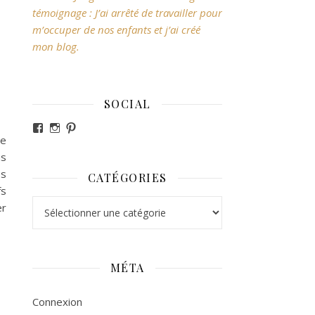
témoignage : J’ai arrêté de travailler pour
m’occuper de nos enfants et j’ai créé
mon blog.
SOCIAL
Voir le profil de revesdefripouilles sur Facebook
Voir le profil de claire_revesdefripouilles sur Ins
Voir le profil de revesdefripouilles sur Pintere
De
us
es
CATÉGORIES
fs
Catégories
er
MÉTA
Connexion