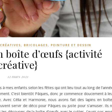
,
,
 CRÉATIVES
BRICOLAGES
PEINTURE ET DESSIN
n boîte d’œufs {activité
créative}
12 mars 2021
à mes enfants selon les fêtes qui ont lieu tout au long de l’anné
mment. C’est bientôt Pâques, donc je commence doucement à le
. Avec Célia et Harmonie, nous avons fait des lapins en boît
euvent servir de déco pour Pâques ou juste pour s’amuser. Ils 
it les découpes de la boîte d’oeufs avec le cutter, j’avais pas env