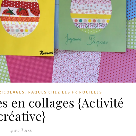
,
RICOLAGES
PÂQUES CHEZ LES FRIPOUILLES
 en collages {Activité
créative}
4 avril 2021