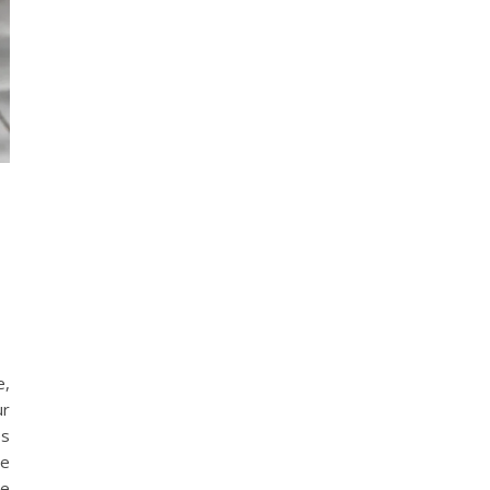
e,
ur
es
ne
ie