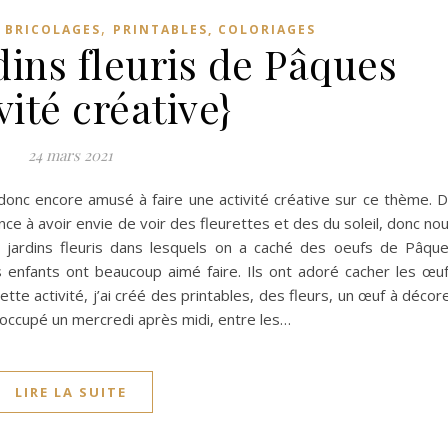
,
,
BRICOLAGES
PRINTABLES, COLORIAGES
dins fleuris de Pâques
vité créative}
24 mars 2021
donc encore amusé à faire une activité créative sur ce thème. 
ce à avoir envie de voir des fleurettes et des du soleil, donc no
ts jardins fleuris dans lesquels on a caché des oeufs de Pâqu
s enfants ont beaucoup aimé faire. Ils ont adoré cacher les œu
tte activité, j’ai créé des printables, des fleurs, un œuf à décor
n occupé un mercredi après midi, entre les…
LIRE LA SUITE