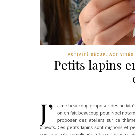
,
ACTIVITÉ RÉCUP
ACTIVITÉS
Petits lapins e
J’
aime beaucoup proposer des activités 
on en fait beaucoup pour Noël nota
proposer des ateliers sur ce thème
d’oeufs. Ces petits lapins sont mignons et p
sont pas très compliqués à faire, j’ai juste fa