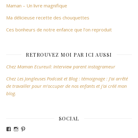
Maman – Un livre magnifique
Ma délicieuse recette des chouquettes
Ces bonheurs de notre enfance que l’on reproduit
RETROUVEZ MOI PAR ICI AUSSI
Chez Maman Ecureuil: Interview parent instagrameur
Chez Les Jongleuses Podcast et Blog : témoignage : J’ai arrêté
de travailler pour m’occuper de nos enfants et j’ai créé mon
blog.
SOCIAL
Voir le profil de revesdefripouilles sur Facebook
Voir le profil de claire_revesdefripouilles sur Instag
Voir le profil de revesdefripouilles sur Pinterest