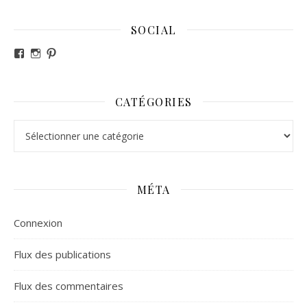
SOCIAL
Voir le profil de revesdefripouilles sur Facebook
Voir le profil de claire_revesdefripouilles sur Instag
Voir le profil de revesdefripouilles sur Pinterest
CATÉGORIES
Catégories
MÉTA
Connexion
Flux des publications
Flux des commentaires