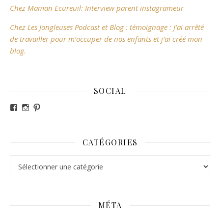
Chez Maman Ecureuil: Interview parent instagrameur
Chez Les Jongleuses Podcast et Blog : témoignage : J’ai arrêté
de travailler pour m’occuper de nos enfants et j’ai créé mon
blog.
SOCIAL
Voir le profil de revesdefripouilles sur Facebook
Voir le profil de claire_revesdefripouilles sur Instag
Voir le profil de revesdefripouilles sur Pinterest
CATÉGORIES
Catégories
MÉTA