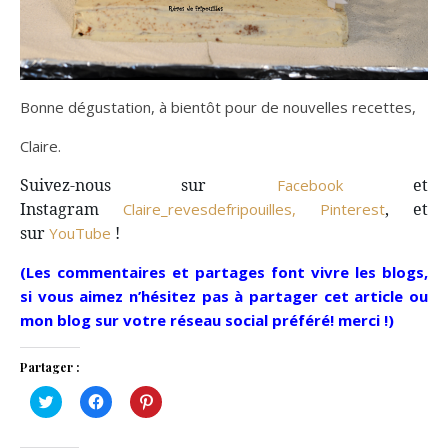
Bonne dégustation, à bientôt pour de nouvelles recettes,
Claire.
Suivez-nous sur
et
Facebook
Instagram
, et
Claire_revesdefripouilles,
Pinterest
sur
!
YouTube
(Les commentaires et partages font vivre les blogs,
si vous aimez n’hésitez pas à partager cet article ou
mon blog sur votre réseau social préféré! merci !)
Partager :
Cliquez
Cliquez
Cliquez
pour
pour
pour
partager
partager
partager
sur
sur
sur