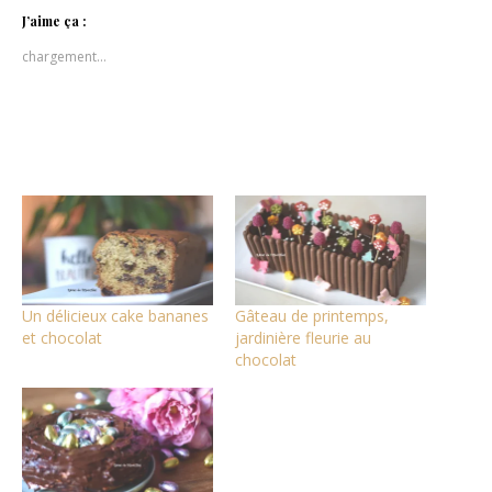
Twitter(ouvre
Facebook(ouvre
Pinterest(ouvre
dans
dans
dans
J’aime ça :
une
une
une
nouvelle
nouvelle
nouvelle
chargement…
fenêtre)
fenêtre)
fenêtre)
Un délicieux cake bananes
Gâteau de printemps,
et chocolat
jardinière fleurie au
chocolat